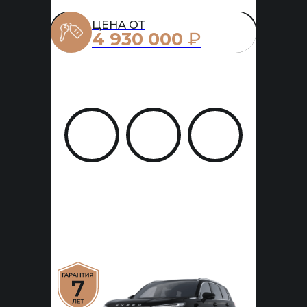
ЦЕНА ОТ
4 930 000
₽
Расход
Мощность
Разгон до
топлива
л.с.
100км/ч, с
л/100км
249
8.2
9.3
Усовершенствованная система
помощи водителю
Камера кругового обзора 540°
Капитанские сидения
Ароматизация салона и ионизация
воздуха