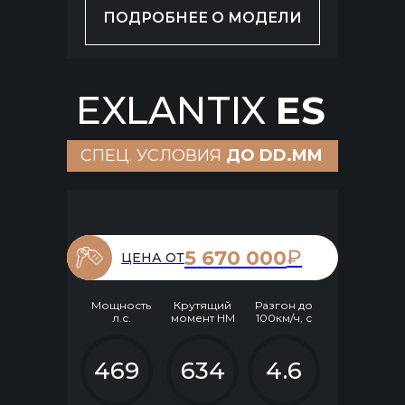
ПОДРОБНЕЕ О МОДЕЛИ
EXLANTIX
ES
СПЕЦ. УСЛОВИЯ
ДО DD.MM
₽
5 670 000
ЦЕНА ОТ
Мощность
Крутящий
Разгон до
л.с.
момент НМ
100км/ч, с
469
634
4.6