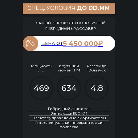
СПЕЦ. УСЛОВИЯ
ДО DD.MM
САМЫЙ ВЫСОКОТЕХНОЛОГИЧНЫЙ
ГИБРИДНЫЙ КРОССОВЕР
₽
5 450 000
ЦЕНА ОТ
Мощность
Крутящий
Разгон до
л.с.
момент НМ
100км/ч, с
469
634
4.8
Гибридный двигатель
Запас хода 1180 КМ
Электроуправляемые амортизаторы
Интеллектуальная пневматическая
подвеска