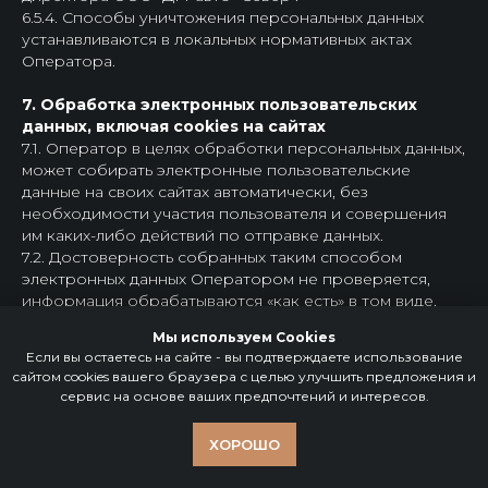
6.5.4. Способы уничтожения персональных данных
устанавливаются в локальных нормативных актах
Оператора.
7. Обработка электронных пользовательских
данных, включая cookies на сайтах
7.1. Оператор в целях обработки персональных данных,
может собирать электронные пользовательские
данные на своих сайтах автоматически, без
необходимости участия пользователя и совершения
им каких-либо действий по отправке данных.
7.2. Достоверность собранных таким способом
электронных данных Оператором не проверяется,
информация обрабатываются «как есть» в том виде,
как она поступила с клиентского устройства.
Мы используем Cookies
7.3. Посетителям и пользователям сайта Оператора
Если вы остаетесь на сайте - вы подтверждаете использование
могут показываться всплывающие уведомления о
сайтом cookies вашего браузера с целью улучшить предложения и
сборе и обработке данных cookies с ссылкой на
сервис на основе ваших предпочтений и интересов.
Политику и кнопками принятия условий обработки
либо закрытия всплывающего уведомления.
ХОРОШО
7.4. Такие уведомления означают, что при посещении и
использовании сайтов, информационных ресурсов и